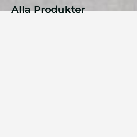
Alla Produkter
Tryck Som Du Vill –
Kostnadseffektivt
Vi designar och producerar
högkvalitativa trycksaker för leverans i
hela Finland och vid behov även
internationellt. Vårt sortiment inkluderar
många produkter du kanske trodde inte
fanns längre – eller som du aldrig ens
har hört talas om. Om du inte hittar det
du söker på vår webbplats, fråga oss –
det finns alltid en lösning!